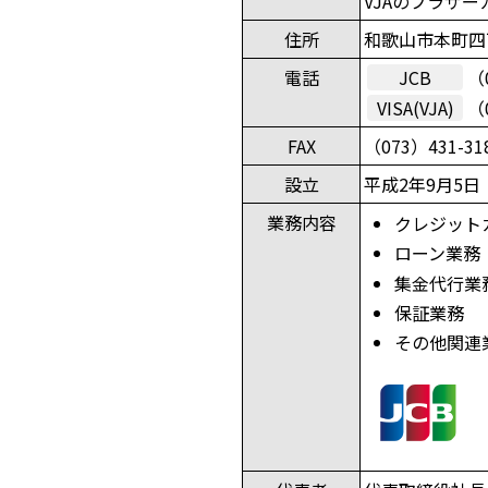
VJAのブラザ
住所
和歌山市本町四
電話
JCB
（
VISA(VJA)
（
FAX
（073）431-31
設立
平成2年9月5日
業務内容
クレジット
ローン業務
集金代行業
保証業務
その他関連