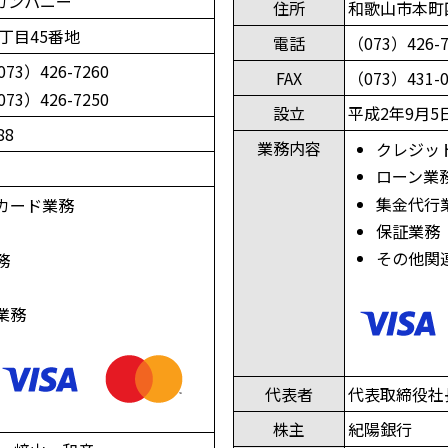
ーカンパニー
住所
和歌山市本町
丁目45番地
電話
（073）426-
073）426-7260
FAX
（073）431-0
073）426-7250
設立
平成2年9月5
88
業務内容
クレジッ
ローン業
集金代行
カード業務
保証業務
その他関
務
業務
代表者
代表取締役社
株主
紀陽銀行