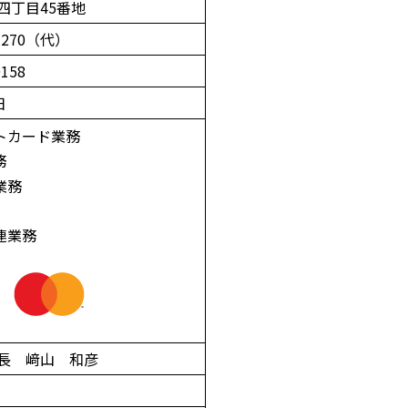
四丁目45番地
7270（代）
158
日
トカード業務
務
業務
連業務
長 﨑山 和彦